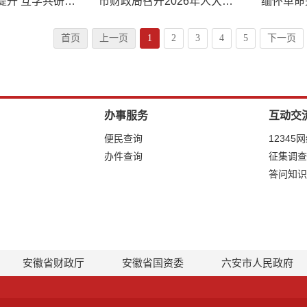
交流互鉴促提升 互学共研提质效
市财政局召开2026年人大代表建议政协提案交办会
缅怀革命
首页
上一页
1
2
3
4
5
下一页
办事服务
互动交
便民查询
12345
办件查询
征集调查
答问知识
安徽省财政厅
安徽省国资委
六安市人民政府