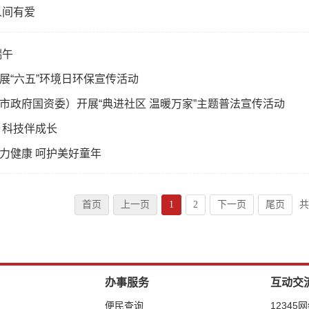
人间有爱
端午
展“六五”环境日环保宣传活动
市政府国资委）开展“典进社区 温暖万家”主题普法宣传活动
 科技伴成长
力健康 呵护美好童年
首页
上一页
1
2
下一页
尾页
共
办事服务
互动交
便民查询
12345