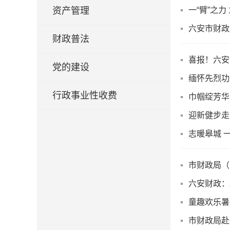
资产管理
一“臂”之力
六安市财政
财政普法
喜报！六安
党的建设
缅怀先烈功
行政事业性收费
巾帼绽芳华
迎新健步走
志暖皋城 
市财政局（
六安财政：
童趣欢乐暑
市财政局赴