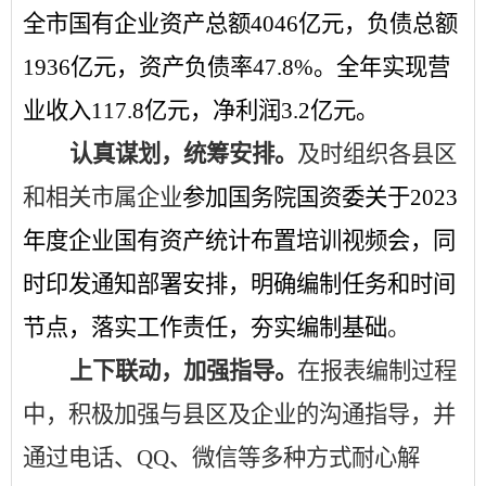
全市国有企业资产总额
4046
亿元
，
负债总额
1936
亿元
，
资产负债率
47.8
%。
全年
实现营
业收入
117.8
亿元，
净利润
3.2
亿元。
认真谋划，统筹安排。
及时组织各县区
和相关市属企业
参加国务院国资委关于
2023
年度企业国有资产统计布置培训视频会，同
时印发通知部署安排，
明确编制任务和时间
节点，落实工作责任，夯实编制基础
。
上下联动，加强指导。
在报表编制过程
中，
积极加强与县区及企业的
沟通
指导
，
并
通过电话、
QQ、微信
等多种方式
耐心
解