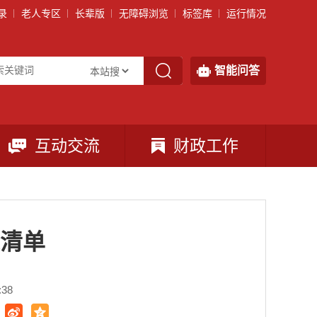
录
老人专区
长辈版
无障碍浏览
标签库
运行情况
智能问答
互动交流
财政工作
清单
38