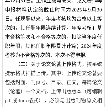
年
12
月
31
日。工作业绩与成果、论文著作等
申报材料认定的截止时间为
2025
年
9
月
30
日。任现
职以来，年度考核均为合格以上等
次的，其任职年限连续计算。年度考核有基
本合格等次和不合格等次的，扣除当年度任
职年限，其他任职年限累计计
算；
2024
年
度
考核为不合格等次的，本次不得申报。
（二）关于论文论著上传格式
。
按系统
提示格式扫描上传。其中：上传论文论著要
包括封面、刊页号、目录、正文，每篇论文
（论著）一个文档，上传出版版本（可编辑
pdf
或
docx
格式
），必须与出版刊物原文相