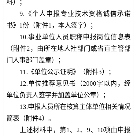
料）；
9.
《个人申报专业技术资格诚信承诺
书》
1
份（附件
1
，本人签字）；
10.
事业单位人员职称申报岗位信息表
（附件
2
，由所在地人社部门或省直主管部
门人事部门盖章）；
11.
《单位公示证明》（附件
3
）；
12.
单位推荐意见书（
2000
字以内，经
单位负责人签字并加盖单位公章）；
13.
申报人员所在核算主体单位相关情况
简表（附件
4
）。
上述材料中，第
1
、
2
、
9
、
10
项由申报