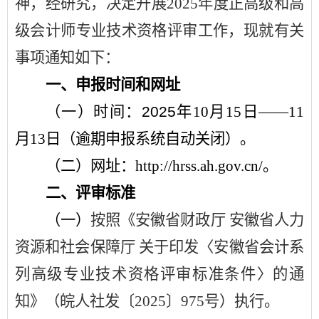
神，经研究，决定开展
2025
年度正高级和高
级会计师专业技术资格评审工作，现就有关
事项通知如下：
一、申报时间和网址
（一）
时间
：
2025
年
10
月
15
日
——11
月
13
日（逾期申报系统自动关闭）。
（二）网址
：
http://
hrss.ah.gov.cn/
。
二、评审标准
（一）
按照《安徽省财政厅
安徽省人力
资源和社会保障厅
关于印发〈安徽省会计系
列高级专业技术资格评审标准条件〉的通
知》（皖人社发〔
2025
〕
975
号）执行。