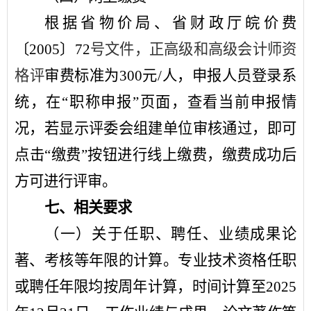
根据省物价局、省财政厅皖价费
〔
2005
〕
72
号文件，正高级和高级会计师资
格评
审费标准为
300
元
/
人，
申报人员登录系
统，在
“
职称申报
”
页面，查看当前申报情
况，若显示评委会组建单位审核通过，即可
点击
“
缴费
”
按钮进行线上缴费，缴费成功后
方可进行评审。
七、相关要求
（一）关于任职、聘任、业绩成果论
著、考核等年限的计算。
专业技术资格任职
或聘任年限均按周年计算，时间计算
至
2025