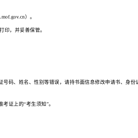
.mof.gov.cn）
。
打印，并妥善保管。
份证号码、姓名、性别等错误，请持书面信息修改申请书、身份
准考证上的
“考生须知”。