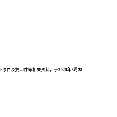
证原件及复印件等相关资料
，于
202
5
年
8
月
28