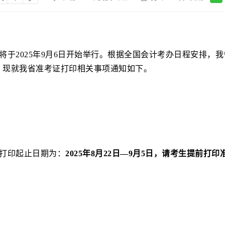
将于
2025
年
9
月
6
日开始举行。根据全国会计考办日程安排，我
。现就我省准考证打印相关事项通知如下。
打印起止日期为：
202
5
年
8
月
22
日
—
9
月
5
日
，
请考生提前打印