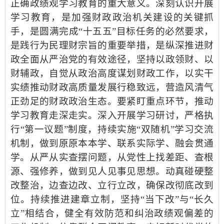
正确政绩观学习教育的重大意义。深刻认识开展
学习教育，是加强财政政治机关建设的关键抓
手，是圆满完成“十五五”目标任务的必然要求，
是践行为民理财宗旨的重要举措，是纵深推进财
政全面从严治党的有效途径，坚持以政领财、以
财辅政，自觉从政治高度谋划财政工作，以实干
实绩推动财政高质量发展行稳致远，营造风清气
正劲足的财政政治生态。要紧盯重点环节，推动
学习教育走深走实。深入开展学习研讨，严格执
行“第一议题”制度，持续实施“双随机”学习交流
机制，做到原原本本学、联系实际学、融会贯通
学。从严从实查摆问题，从党性上找差距、查根
源、强修养，做到见人见事见思想。动真碰硬整
改整治，边查边改、立行立改，确保改彻底改到
位。持续推进建章立制，坚持“当下改”与“长久
立”相结合，健全有效防范和纠治政绩观偏差的