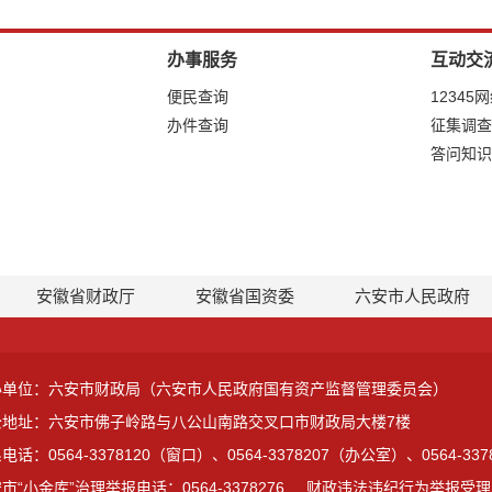
办事服务
互动交
便民查询
12345
办件查询
征集调查
答问知识
安徽省财政厅
安徽省国资委
六安市人民政府
办单位：六安市财政局（六安市人民政府国有资产监督管理委员会）
公地址：六安市佛子岭路与八公山南路交叉口市财政局大楼7楼
电话：0564-3378120（窗口）、0564-3378207（办公室）、0564-3
市“小金库”治理举报电话：0564-3378276
财政违法违纪行为举报受理电话：