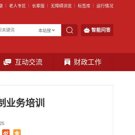
录
老人专区
长辈版
无障碍浏览
标签库
运行情况
智能问答
互动交流
财政工作
制业务培训
25