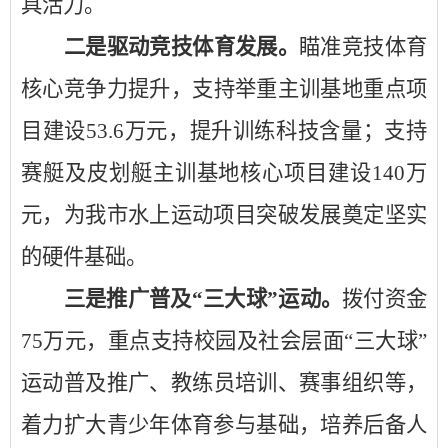
具活力。
二是
驱动竞技体育发展
。
瞄准竞技体育
核心竞争力提升
，
支持
举重主训基地重点项
目建设
53.6万元，提升训练科技含量；
支持
赛艇
及
皮划艇主训基地核心项目建设
140万
元，为我市水上运动项目突破发展奠定坚实
的硬件基础。
三是
推广普及
“三大球”运动
。
拨付资金
75万元
，
重点支持校园及社会层面
“
三大球
”
运动普及
推广
、教练员培训、赛事组织等，
着力扩大青少年体育参与基础
，
培养后备人