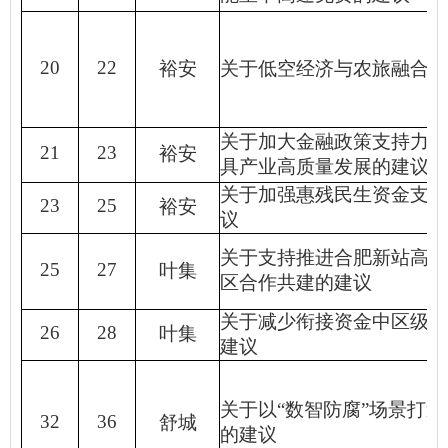
20
22
裕安
关于低空经济与农旅融合发
关于加大金融政策支持力度
21
23
裕安
具产业高质量发展的建议
关于加强惠残民生资金支付
23
25
裕安
议
关于支持推进合肥新站高新
25
27
叶集
区合作共建的建议
关于减少衔接资金中区级配
26
28
叶集
建议
关于以
“
数智防腐
”
场景打造
32
36
舒城
的建议