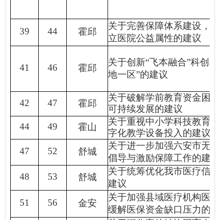
关于完善保障体系建设，强
39
44
霍邱
立医院公益属性的建议
关于创新
“
飞本融合
”
科创机
41
46
霍邱
地一区
”
的建议
关于破解学前教育资金困境
42
47
霍邱
可持续发展的建议
关于重视中小学科技教育加
44
49
霍山
字化教学设备投入的建议
关于进一步加强六安市无偿
47
52
舒城
倡导与激励保障工作的建议
关于统筹优化我市医疗信息
48
53
舒城
建议
关于加强县域医疗机构医防
51
56
金安
缓解医保资金缺口压力的建