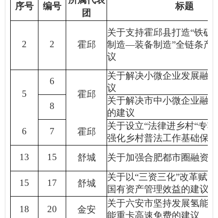
序号
编号
标题
团
关于支持霍邱县打造
“
铁矿
2
2
霍邱
制造
—
装备制造
”
全链条产
议
关于解决小微企业发展融资
6
议
5
霍邱
关于解决市中小微企业融资
8
的建议
关于设立
“
法律进乡村
“
专项
6
7
霍邱
强化乡村普法工作基础保障
13
15
舒城
关于加强合肥都市圈融资增
关于以
“
三资三化
”
改革赋能
15
17
舒城
国有资产管理效益的建议
关于六安市坚持发展氢能产
18
20
金安
能重卡高速免费的建议