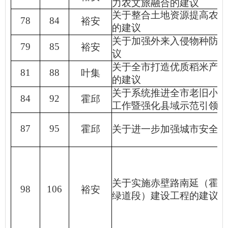
力农文旅融合的建议
关于整合土地资源提高农业
78
84
裕安
的建议
关于加强外来入侵物种防除
79
85
裕安
议
关于全市打造优质稻米产业
81
88
叶集
的建议
关于系统推进全市老旧小区
84
92
霍邱
工作暨强化县域示范引领的
87
95
霍邱
关于进一步加强城市安全韧
关于实施赤壁路南延（霍山
98
106
裕安
绿道段）建设工程的建议