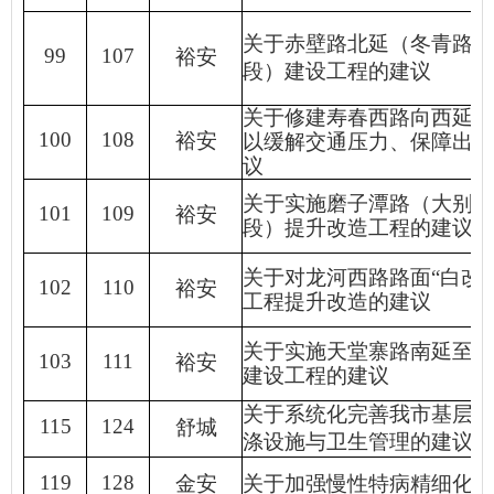
关于赤壁路北延（冬青路
—
99
107
裕安
段）建设工程的建议
关于修建寿春西路向西延伸
100
108
裕安
以缓解交通压力、保障出行
议
关于实施磨子潭路（大别山
101
109
裕安
段）提升改造工程的建议
关于对龙河西路路面
“
白改
102
110
裕安
工程提升改造的建议
关于实施天堂寨路南延至
G
103
111
裕安
建设工程的建议
关于系统化完善我市基层养
115
124
舒城
涤设施与卫生管理的建议
119
128
金安
关于加强慢性特病精细化管