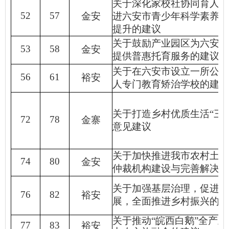
关于深化家校社协同育人机
52
57
金安
进六安市青少年科学素养与
提升的建议
关于鼓励产业园区为六安制
53
58
金安
提供普惠托育服务的建议
关于在六安市设立一所公立
56
61
裕安
人专门教育矫治学校的建议
关于打造乡村优质生活
“
三
72
78
金寨
意见建议
关于加快推进我市农村土地
74
80
金安
仲裁机构建设与完善解决的
关于加强基层治理，促进社
76
82
裕安
展，全面推进乡村振兴的建
关于推动
“
皖西白鹅
”
全产业
77
83
裕安