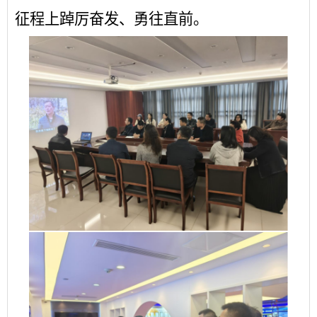
征程上踔厉奋发、勇往直前。