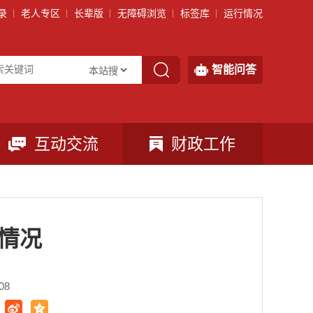
录
老人专区
长辈版
无障碍浏览
标签库
运行情况
智能问答
互动交流
财政工作
付情况
08